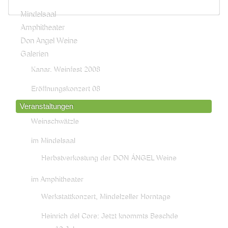
Mindelsaal
Amphitheater
Don Angel Weine
Galerien
Kanar. Weinfest 2008
Eröffnungskonzert 08
Veranstaltungen
Weinschwätzle
im Mindelsaal
Herbstverkostung der DON ÁNGEL Weine
im Amphitheater
Werkstattkonzert, Mindelzeller Horntage
Heinrich del Core: Jetzt knommts Beschde