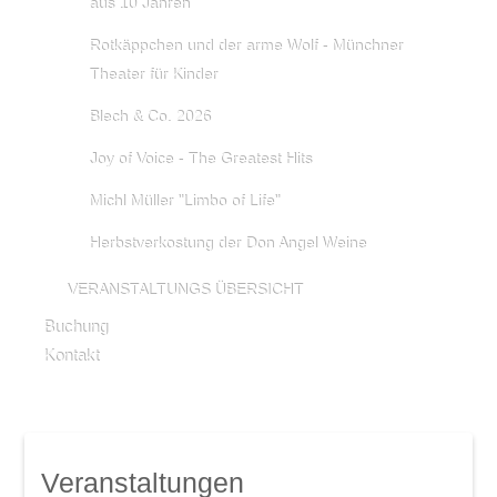
aus 10 Jahren
Rotkäppchen und der arme Wolf - Münchner
Theater für Kinder
Blech & Co. 2026
Joy of Voice - The Greatest Hits
Michl Müller "Limbo of Life"
Herbstverkostung der Don Angel Weine
VERANSTALTUNGS ÜBERSICHT
Buchung
Kontakt
Veranstaltungen