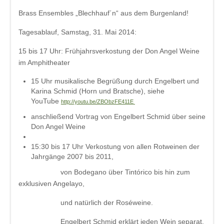
Brass Ensembles
„Blechhauf´n“
aus dem Burgenland!
Tagesablauf, Samstag, 31. Mai 2014:
15 bis 17 Uhr: Frühjahrsverkostung der Don Angel Weine
im Amphitheater
15 Uhr
musikalische Begrüßung durch Engelbert und
Karina Schmid (Horn und Bratsche), siehe
YouTube
http://youtu.be/ZBObzFE411E
anschließend
Vortrag von Engelbert Schmid über seine
Don Angel Weine
15:30 bis 17 Uhr
Verkostung von allen Rotweinen der
Jahrgänge 2007 bis 2011,
von Bodegano über Tintórico bis hin zum
exklusiven Angelayo,
und natürlich der Roséweine.
Engelbert Schmid erklärt jeden Wein separat.