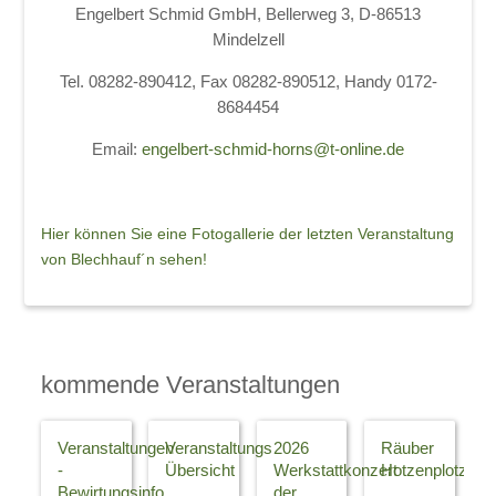
Engelbert Schmid GmbH, Bellerweg 3, D-86513
Mindelzell
Tel. 08282-890412, Fax 08282-890512, Handy 0172-
8684454
Email:
engelbert-schmid-horns@t-online.de
Hier können Sie eine Fotogallerie der letzten Veranstaltung
von Blechhauf´n sehen!
kommende Veranstaltungen
Veranstaltungen
Veranstaltungs
2026
Räuber
-
Übersicht
Werkstattkonzert
Hotzenplotz
Bewirtungsinfo
der