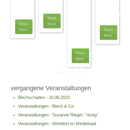
Ihrer
dann
wir das
Veranstaltung
Wahl ab
im
…
Werkstattkonzert
bereits
2
…
der
ausverkauft
Read
Engelbert
ist!
…
Read
More
Schmid
More
Read
GmbH,
More
auch
als
…
Read
More
vergangene Veranstaltungen
Blechschaden - 10.06.2023
Veranstaltungen - Blech & Co
Veranstaltungen - Susanne Rieger: "rising"
Veranstaltungen - Weinfest im Mindelsaal