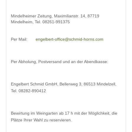
Beschde aus 10 Jahren
Rotkäppchen und der arme Wolf -
Mindelheimer Zeitung, Maximilianstr. 14, 87719
Münchner Theater für Kinder
Mindelheim, Tel. 08261-991375
Blech & Co. 2026
Per Mail:
engelbert-office@schmid-horns.com
Joy of Voice - The Greatest Hits
Michl Müller "Limbo of Life"
Per Abholung, Postversand und an der Abendkasse:
Herbstverkostung der Don Angel Weine
VERANSTALTUNGS ÜBERSICHT
Engelbert Schmid GmbH, Bellerweg 3, 86513 Mindelzell,
Buchung
Tel. 08282-890412
Kontakt
Bewirtung im Weingarten ab 17 h
mit der Möglichkeit, die
Plätze Ihrer Wahl zu reservieren.