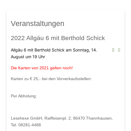
Mindelsaal
Amphitheater
Don Angel Weine
Veranstaltungen
Galerien
Kanar. Weinfest 2008
2022 Allgäu 6 mit Berthold Schick
Eröffnungskonzert 08
Allgäu 6 mit Berthold Schick am Sonntag, 14.
Veranstaltungen
August um 19 Uhr
Weinschwätzle
Die Karten von 2021 gelten noch!
im Mindelsaal
Karten zu € 25,- bei den
Vorverkaufsstellen:
Herbstverkostung der DON ÁNGEL
Weine
Per Abholung:
im Amphitheater
Werkstattkonzert, Mindelzeller Horntage
Lesehexe GmbH, Raiffeisenpl. 2, 86470 Thannhausen,
Heinrich del Core: Jetzt knommts
Tel. 08281-4488