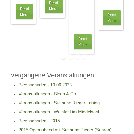
Read
Engelbert
ist!
…
Read
More
Schmid
More
Read
GmbH,
More
auch
als
…
Read
More
vergangene Veranstaltungen
Blechschaden - 10.06.2023
Veranstaltungen - Blech & Co
Veranstaltungen - Susanne Rieger: "rising"
Veranstaltungen - Weinfest im Mindelsaal
Blechschaden - 2015
2015 Opernabend mit Susanne Rieger (Sopran)