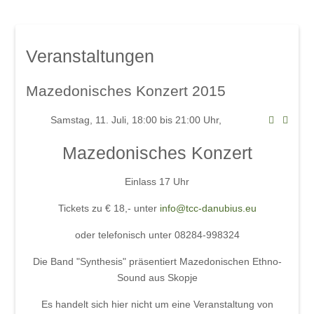
Mindelsaal
Amphitheater
Don Angel Weine
Veranstaltungen
Galerien
Kanar. Weinfest 2008
Mazedonisches Konzert 2015
Eröffnungskonzert 08
Samstag, 11. Juli, 18:00 bis 21:00 Uhr,
Veranstaltungen
Mazedonisches Konzert
Weinschwätzle
im Mindelsaal
Einlass 17 Uhr
Herbstverkostung der DON ÁNGEL
Tickets zu € 18,- unter
info@tcc-danubius.eu
Weine
oder telefonisch unter
08284-998324
im Amphitheater
Die Band "Synthesis" präsentiert Mazedonischen Ethno-
Werkstattkonzert, Mindelzeller Horntage
Sound aus Skopje
Heinrich del Core: Jetzt knommts
Es handelt sich hier nicht um eine Veranstaltung von