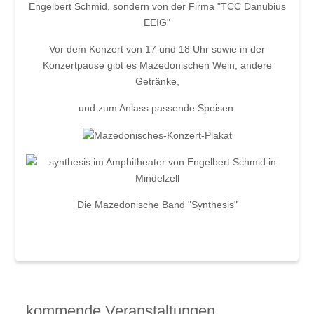
Beschde aus 10 Jahren
Engelbert Schmid, sondern von der Firma "TCC Danubius
EEIG"
Rotkäppchen und der arme Wolf -
Münchner Theater für Kinder
Vor dem Konzert von 17 und 18 Uhr sowie in der
Konzertpause gibt es Mazedonischen Wein, andere
Blech & Co. 2026
Getränke,
Joy of Voice - The Greatest Hits
und zum Anlass passende Speisen.
Michl Müller "Limbo of Life"
Herbstverkostung der Don Angel Weine
VERANSTALTUNGS ÜBERSICHT
Die Mazedonische Band "Synthesis"
Buchung
Kontakt
kommende Veranstaltungen