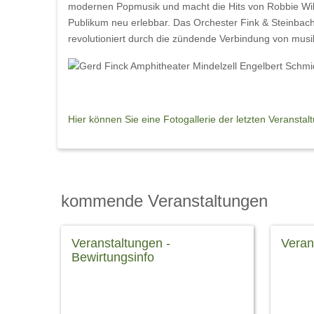
modernen Popmusik und macht die Hits von Robbie Willi
Publikum neu erlebbar. Das Orchester Fink & Steinbach
revolutioniert durch die zündende Verbindung von musikal
Hier können Sie eine Fotogallerie der letzten Veransta
kommende Veranstaltungen
Veranstaltungen -
Veran
Bewirtungsinfo
Klicken
Bewirtungsinfo Machen Sie den Abend
Geburt
im Amphitheater zum rundum
Verans
perfekten Erlebnis: Reservieren Sie
finden 