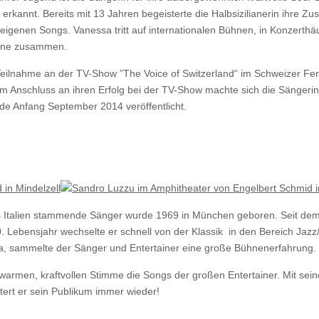
üh erkannt. Bereits mit 13 Jahren begeisterte die Halbsizilianerin ihre Z
eigenen Songs. Vanessa tritt auf internationalen Bühnen, in Konzerthäu
zene zusammen.
eilnahme an der TV-Show ”The Voice of Switzerland“ im Schweizer Fernse
m Anschluss an ihren Erfolg bei der TV-Show machte sich die Sängerin
de Anfang September 2014 veröffentlicht.
 aus Italien stammende Sänger wurde 1969 in München geboren. Seit de
 Lebensjahr wechselte er schnell von der Klassik in den Bereich Jaz
opa, sammelte der Sänger und Entertainer eine große Bühnenerfahrung.
r warmen, kraftvollen Stimme die Songs der großen Entertainer. Mit seiner
tert er sein Publikum immer wieder!