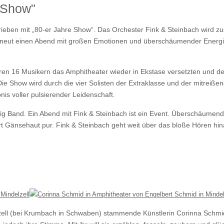
e Show"
rieben mit „80-er Jahre Show“. Das Orchester Fink & Steinbach wird 
erneut einen Abend mit großen Emotionen und überschäumender Energi
ren 16 Musikern das Amphitheater wieder in Ekstase versetzten und d
 Show wird durch die vier Solisten der Extraklasse und der mitreiße
s voller pulsierender Leidenschaft.
Big Band. Ein Abend mit Fink & Steinbach ist ein Event. Überschäumende
ert Gänsehaut pur. Fink & Steinbach geht weit über das bloße Hören h
delzell (bei Krumbach in Schwaben) stammende Künstlerin
Corinna Schmi