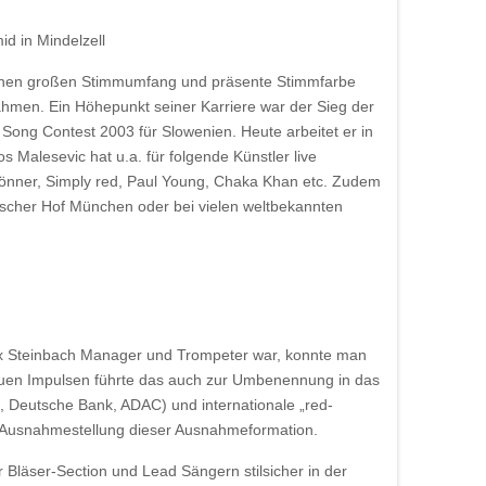
 seinen großen Stimmumfang und präsente Stimmfarbe
ahmen. Ein Höhepunkt seiner Karriere war der Sieg der
Song Contest 2003 für Slowenien. Heute arbeitet er in
 Malesevic hat u.a. für folgende Künstler live
rönner, Simply red, Paul Young, Chaka Khan etc. Zudem
rischer Hof München oder bei vielen weltbekannten
Max Steinbach Manager und Trompeter war, konnte man
 neuen Impulsen führte das auch zur Umbenennung in das
 Deutsche Bank, ADAC) und internationale „red-
die Ausnahmestellung dieser Ausnahmeformation.
Bläser-Section und Lead Sängern stilsicher in der