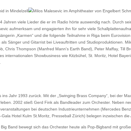
t 4 Jahren viele Lieder die er im Radio hörte auswendig nach. Durch
sevic aufmerksam und engagierten ihn für sehr viele Schallplattenaufn
ängerin „Karmen“ und die folgende Teilnahme in Riga beim Eurovision 
 Sänger und Gitarrist bei Liveauftritten und Studioproduktionen. Milos
bb, Chris Thompson (Manfred Mann's Earth Band), Peter Maffay, Till B
es internationalen Showbusiness wie Kitzbühel, St. Moritz, Hotel Baye
.
s ins Jahr 1993 zurück. Mit der „Swinging Brass Company“, bei der 
r erleben. 2002 stieß Gerd Fink als Bandleader zum Orchester. Neben
veranstaltungen bei deutschen Industrieunternehmen (Mercedes Benz,
ts-Gala Hotel Kulm St.Moritz, Presseball Zürich) belegen inzwischen 
Big Band bewegt sich das Orchester heute als Pop-Bigband mit großer 