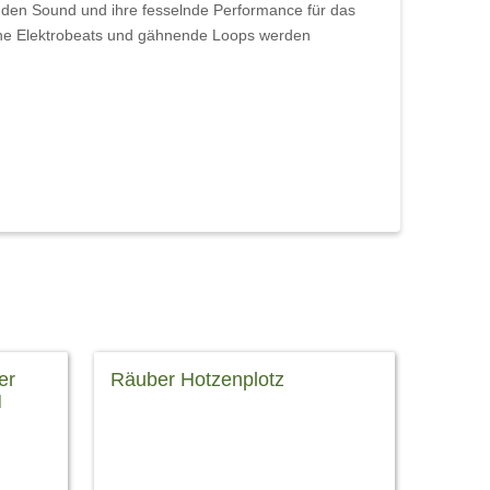
enden Sound und ihre fesselnde Performance für das
otone Elektrobeats und gähnende Loops werden
er
Räuber Hotzenplotz
H
Neues vom Räuber Hotzenplotz Wir
s Jahr
freuen uns sehr für das Münchner
rntage
Theater für Kinder, dass die
konzert
Veranstaltung bereits ausverkauft