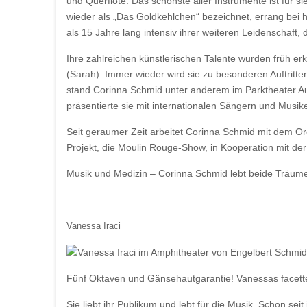
und Querflöte. Das schönste aller Instrumente ist für s
wieder als „Das Goldkehlchen“ bezeichnet, errang bei
als 15 Jahre lang intensiv ihrer weiteren Leidenschaf
Ihre zahlreichen künstlerischen Talente wurden früh 
(Sarah). Immer wieder wird sie zu besonderen Auftrit
stand Corinna Schmid unter anderem im Parktheater A
präsentierte sie mit internationalen Sängern und Musik
Seit geraumer Zeit arbeitet Corinna Schmid mit dem O
Projekt, die Moulin Rouge-Show, in Kooperation mit de
Musik und Medizin – Corinna Schmid lebt beide Träume. W
Vanessa Iraci
Fünf Oktaven und Gänsehautgarantie!
Vanessas facette
Sie liebt ihr Publikum und lebt für die Musik. Schon sei