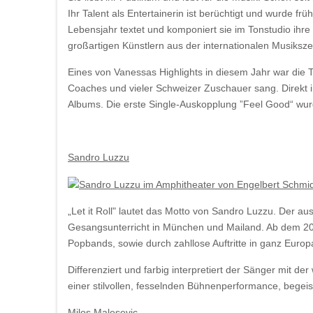
Ihr Talent als Entertainerin ist berüchtigt und wurde fr
Lebensjahr textet und komponiert sie im Tonstudio ihre 
großartigen Künstlern aus der internationalen Musiks
Eines von Vanessas Highlights in diesem Jahr war die T
Coaches und vieler Schweizer Zuschauer sang. Direkt i
Albums. Die erste Single-Auskopplung ”Feel Good“ wur
Sandro Luzzu
„Let it Roll" lautet das Motto von Sandro Luzzu. Der
Gesangsunterricht in München und Mailand. Ab dem 20.
Popbands, sowie durch zahllose Auftritte in ganz Eur
Differenziert und farbig interpretiert der Sänger mit de
einer stilvollen, fesselnden Bühnenperformance, begeis
Milos
Malesevic