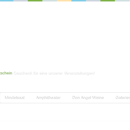
schein
Geschenk für eine unserer Veranstaltungen!
Mindelsaal
Amphitheater
Don Angel Weine
Galerie