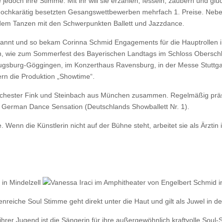
ie jedoch ihre Stimme. Mit ihr will sie erzählen, fesseln, zaubern und 
 hochkarätig besetzten Gesangswettbewerben mehrfach 1. Preise. Neb
t, dem Tanzen mit den Schwerpunkten Ballett und Jazzdance.
erkannt und so bekam Corinna Schmid Engagements für die Hauptrollen 
ten, wie zum Sommerfest des Bayerischen Landtags im Schloss Oberschl
ugsburg-Göggingen, im Konzerthaus Ravensburg, in der Messe Stuttga
ern die Produktion „Showtime“.
rchester Fink und Steinbach aus München zusammen. Regelmäßig präsen
r German Dance Sensation (Deutschlands Showballett Nr. 1).
enn die Künstlerin nicht auf der Bühne steht, arbeitet sie als Ärztin i
nreiche Soul Stimme geht direkt unter die Haut und gilt als Juwel in d
t ihrer Jugend ist die Sängerin für ihre außergewöhnlich kraftvolle Soul