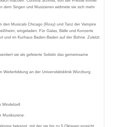
glücklich machen. Corinna Schmid, von der Presse immer
en dem Singen und Musizieren widmete sie sich mehr
in den Musicals Chicago (Roxy) und Tanz der Vampire
eißheim, eingeladen. Für Galas, Bälle und Konzerte
rt und im Kurhaus Baden-Baden auf der Bühne. Zuletzt
tiert sie als gefeierte Solistin das gemeinsame
n Weiterbildung an der Universitätsklinik Würzburg.
er Musikszene.
-Stimme bekannt, mit der sie bis zu 5 Oktaven erreicht.