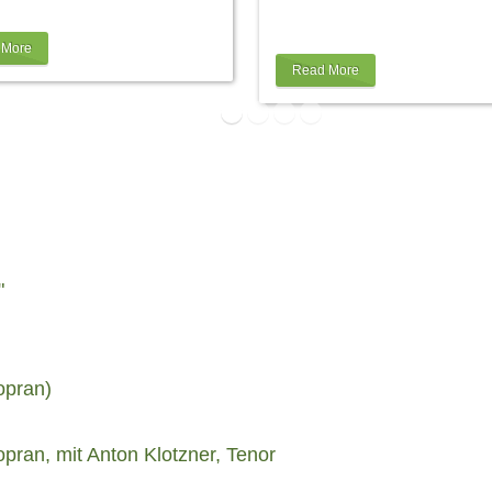
em dann im
…
der Engelbert Schmid GmbH, 
als
…
 More
Read More
"
opran)
pran, mit Anton Klotzner, Tenor