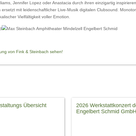
ams, Jennifer Lopez oder Anastacia durch ihren einzigartig inspirier
 ersetzt mit leidenschaftlicher Live-Musik digitalen Clubsound. Mon
ischer Vielfältigkeit voller Emotion.
ltung von Fink & Steinbach sehen!
staltungs Übersicht
2026 Werkstattkonzert d
Engelbert Schmid Gmb
 Sie auf die Gutschein Info ! --
stagsgeschenk! Alle
06. März 2026, 19:00 Uhr jede
taltungen des Amphitheaters
anlässlich der Mindelzeller Ho
bei schlechter Witterung
veranstalten wir das Werkstatt