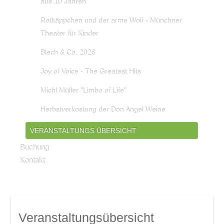
aus 10 Jahren
Rotkäppchen und der arme Wolf - Münchner
Theater für Kinder
Blech & Co. 2026
Joy of Voice - The Greatest Hits
Michl Müller "Limbo of Life"
Herbstverkostung der Don Angel Weine
VERANSTALTUNGS ÜBERSICHT
Buchung
Kontakt
Veranstaltungsübersicht