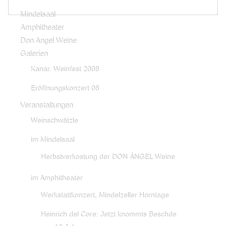
Mindelsaal
Amphitheater
Don Angel Weine
Galerien
Kanar. Weinfest 2008
Eröffnungskonzert 08
Veranstaltungen
Weinschwätzle
im Mindelsaal
Herbstverkostung der DON ÁNGEL Weine
im Amphitheater
Werkstattkonzert, Mindelzeller Horntage
Heinrich del Core: Jetzt knommts Beschde