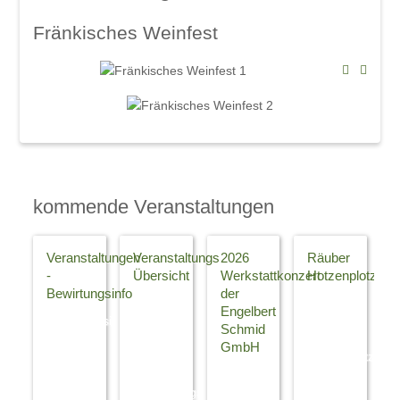
Fränkisches Weinfest
kommende Veranstaltungen
Veranstaltungen
Veranstaltungs
2026
Räuber
-
Übersicht
Werkstattkonzert
Hotzenplotz
Bewirtungsinfo
der
Klicken
Neues
Engelbert
Bewirtungsinfo
Sie auf
vom
Schmid
Machen
die
Räuber
GmbH
Sie den
Gutschein
Hotzenplotz
Abend
Info ! --
06.
Wir
im
Geburtstagsgeschenk!
März
freuen